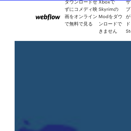
ダウンロードせ
Xboxで
サ
ずにコメディ映
Skyrimの
ブ
画をオンライン
Modをダウ
が
で無料で見る
ンロードで
ド
きません
S