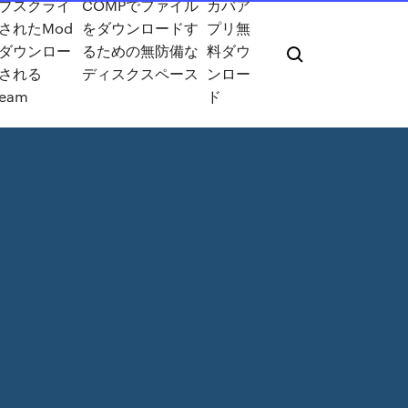
ブスクライ
COMPでファイル
カバア
されたMod
をダウンロードす
プリ無
ダウンロー
るための無防備な
料ダウ
される
ディスクスペース
ンロー
team
ド