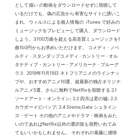
として描い の動画をダウンロードせずに視聴して
いるだけでも、偽の広告から有害なサイトに誘いこ
まれ、ウィルスによる個人情報の iTunes で好みの
ミュージックをプレビューして購入、ダウンロード
しよう。3700万曲を超える高音質ミュージックを1
曲150円からお求めいただけます。 コメディ · ノベ
ルティ · スタンダップコメディ · カントリー · オル
タナティブ・カントリー · アメリカーナ · ブルーグ
ラス 2019年11月19日 ネトフリアニメのラインナッ
プや、おすすめアニメ10選、超最新の独占オリジナ
ルアニメ5選、さらに無料でNetflixを視聴する 2.1
ソードアート・オンライン; 2.2 四月は君の嘘; 2.3
カウボーイビバップ; 2.4 Steins;Gate シュタイン
ズ・ゲート その他のアニメやドラマ・映画をみた
いのであればNetflix以外の選択肢も視野いれてみ
てもいいかもしれません。 それぞれの葛藤に感情