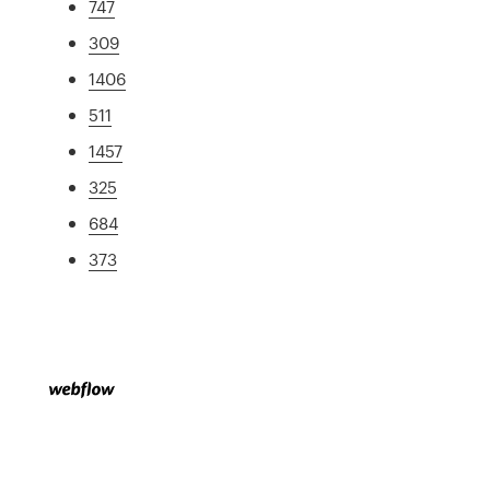
747
309
1406
511
1457
325
684
373