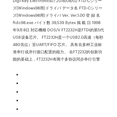
Digi-Key Electronicsの 2018/08/02 FTD-Cシリー
ズ(Windows98用)ドライバ データ名 FTD-Cシリー
ズ(Windows98用)ドライバ Ver. Ver.1.00 登 録 名
ftdc98.exe バイト数 39,539 Bytes 掲 載 日 1998
年9月8日 対応機種 DOS/V FT2232H是FTDI的第5代
USB设备芯片。 FT2232H是一个USB2.0高速（每秒
480兆位）至UART/FIFO 芯片。 具有在多种工业标
准串行或并行接口配置的能力。 在FT2232的创新功
能的基础上，FT2232H有两个多协议同步串行引擎