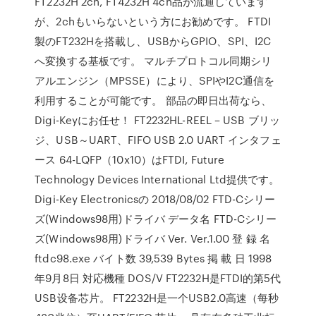
FT2232H 2ch, FT4232H 4ch品が流通しています
が、2chもいらないという方にお勧めです。 FTDI
製のFT232Hを搭載し、USBからGPIO、SPI、I2C
へ変換する基板です。 マルチプロトコル同期シリ
アルエンジン（MPSSE）により、SPIやI2C通信を
利用することが可能です。 部品の即日出荷なら、
Digi-Keyにお任せ！ FT2232HL-REEL – USB ブリッ
ジ、USB～UART、FIFO USB 2.0 UART インタフェ
ース 64-LQFP（10x10）はFTDI, Future
Technology Devices International Ltd提供です。
Digi-Key Electronicsの 2018/08/02 FTD-Cシリー
ズ(Windows98用)ドライバ データ名 FTD-Cシリー
ズ(Windows98用)ドライバ Ver. Ver.1.00 登 録 名
ftdc98.exe バイト数 39,539 Bytes 掲 載 日 1998
年9月8日 対応機種 DOS/V FT2232H是FTDI的第5代
USB设备芯片。 FT2232H是一个USB2.0高速（每秒