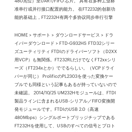
480兆位）至UART/FIFO 芯片。 具有在多种工业标
准串行或并行接口配置的能力。 在FT2232的创新功
能的基础上，FT2232H有两个多协议同步串行引擎
HOME > サポート > ダウンロードサービス > ドラ
イバーダウンロード > FTD-G932HS FTD32シリー
ズユーティリティ FTDIのドライバーソフト（D2XX
用VCP）も無関係。FT232RLだけでなくFT2xxシリ
ーズ（FT234xとか）ででるらしい。（VCPドライ
バーが同じ） ProlificのPL2303を使った変換ケー
ブルでも同様という記事もあるが持っていないので
未確認。 2014/10/25 UM232Hモジュールは、FTDI
製品ラインに含まれるUSB-シリアル／FIFO変換開
発モジュールです。FTDIのUSB 2.0（高速
480Mbps）シングルポートブリッジチップである
FT232Hを使用して、USBのすべての信号とプロト