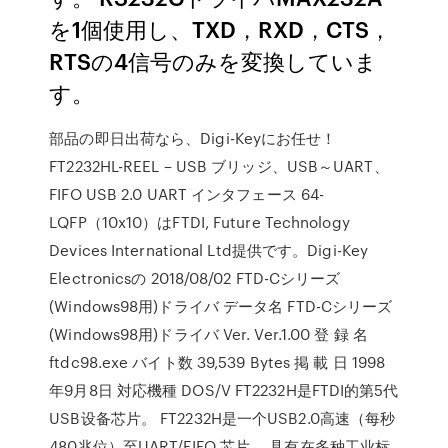
を1個使用し、TXD，RXD，CTS，
RTSの4信号のみを変換していま
す。
部品の即日出荷なら、Digi-Keyにお任せ！
FT2232HL-REEL – USB ブリッジ、USB～UART、
FIFO USB 2.0 UART インタフェース 64-
LQFP（10x10）はFTDI, Future Technology
Devices International Ltd提供です。Digi-Key
Electronicsの 2018/08/02 FTD-Cシリーズ
(Windows98用)ドライバ データ名 FTD-Cシリーズ
(Windows98用)ドライバ Ver. Ver.1.00 登 録 名
ftdc98.exe バイト数 39,539 Bytes 掲 載 日 1998
年9月8日 対応機種 DOS/V FT2232H是FTDI的第5代
USB设备芯片。 FT2232H是一个USB2.0高速（每秒
480兆位）至UART/FIFO 芯片。 具有在多种工业标