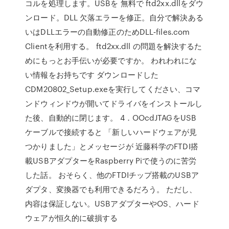
コルを処理します。USBを 無料で ftd2xx.dllをダウ
ンロード。DLL 欠落エラーを修正。自分で解決ある
いはDLLエラーの自動修正のためDLL‑files.com
Clientを利用する。 ftd2xx.dll の問題を解決するた
めにもっとお手伝いが必要ですか。 われわれにな
い情報をお持ちです ダウンロードした
CDM20802_Setup.exeを実行してください、コマ
ンドウィンドウが開いてドライバをインストールし
た後、自動的に閉じます。 4．OOcdJTAGをUSB
ケーブルで接続すると 「新しいハードウェアが見
つかりました」とメッセージが 近藤科学のFTDI搭
載USBアダプターをRaspberry Piで使うのに苦労
した話。 おそらく、他のFTDIチップ搭載のUSBア
ダプタ、変換器でも利用できるだろう。 ただし、
内容は保証しない。USBアダプターやOS、ハード
ウェアが恒久的に破損する