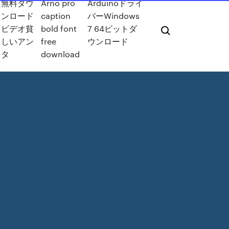
無料ダウ
Arno pro
Arduinoドライ
ンロード
caption
バーWindows
ビデオ貧
bold font
7 64ビットダ
しいアン
free
ウンロード
タ
download