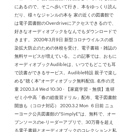
にあるので、そこへ歩いて行き、本をゆっくり読ん
だり、様々なジャンルの本を 家の近くの図書館で
は電子図書館のOverdriveにアクセスできるので、
好きなオーディオブックをなんでもダウンロードで
きます。 2020年3月9日 新型コロナウイルスの感
染拡大防止のための休校を受け、電子書籍・雑誌の
無料サービスが増えている。この記事では、おもに
オーディオブックAudibleは、いつでもどこでも耳
で読書ができるサービス。Audible特設 親子で楽し
める“聴く本”オーディオブック無料配信. 名作の児
童 2020.3.4 Wed 10:30 · 【家庭学習・無償】進研
ゼミ小中高「春の総復習ドリル」配布、電子図書館
開放も（コロナ対応） 2020.3.2 Mon 6 日前 ニュ
ーヨーク公共図書館の"SimplyE"は、無料で、オー
プンソースのe-リーダーアプリで、30万冊を超え
る電子書籍とオーディオブックのコレクションと私