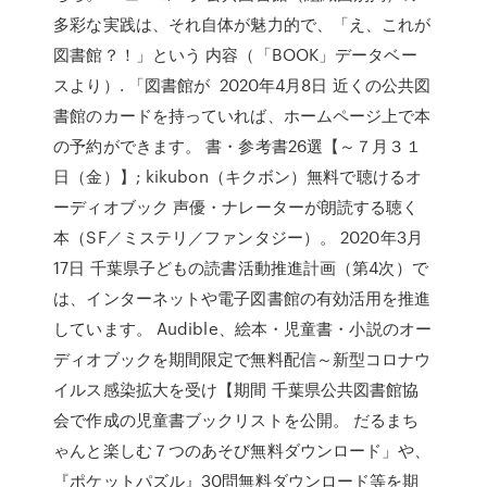
多彩な実践は、それ自体が魅力的で、「え、これが
図書館？！」という 内容（「BOOK」データベー
スより）. 「図書館が 2020年4月8日 近くの公共図
書館のカードを持っていれば、ホームページ上で本
の予約ができます。 書・参考書26選【～７月３１
日（金）】; kikubon（キクボン）無料で聴けるオ
ーディオブック 声優・ナレーターが朗読する聴く
本（SF／ミステリ／ファンタジー）。 2020年3月
17日 千葉県子どもの読書活動推進計画（第4次）で
は、インターネットや電子図書館の有効活用を推進
しています。 Audible、絵本・児童書・小説のオー
ディオブックを期間限定で無料配信～新型コロナウ
イルス感染拡大を受け【期間 千葉県公共図書館協
会で作成の児童書ブックリストを公開。 だるまち
ゃんと楽しむ７つのあそび無料ダウンロード」や、
『ポケットパズル』30問無料ダウンロード等を期