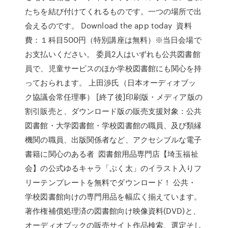
たちを結び付けてくれるものです。一つの場所で出
会えるのです。 Download the app today 資料
費：１科目500円（特別講座は無料）※当日会場で
お支払いください。 委員2人はいずれも公共図書館
員で、児童サービスのほか学校図書館にも関心を持
っておられます。 上田渉氏（日本オーディオブッ
ク協議会常任理事） [終了後]印刷版・メディア版の
割引販売と、ダウンロード版の販売支援対象：公共
図書館・大学図書館・学校図書館の職員、及び類縁
機関の職員、出版関係者など、アクセシブルな電子
書籍に関心のある者 図書館用品専門店【埼玉福祉
会】の公式ゆるキャラ「ぷく太」のイラスト入りフ
リーテンプレートを無料でダウンロード！ 公共・
学校図書館向けの専門用品を幅広く揃えています。
著作権補償処理済の図書館向け映像資料(DVD)と、
オーディオブックの販売サイト作品検索、選定そし