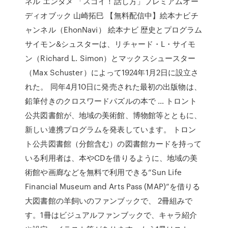
ネル エンタメ 「スゴイ！話し方」プレミアムオー
ディオブック 山崎拓巳 【無料配信中】絵本ナビチ
ャンネル（EhonNavi） 絵本ナビ 歴史とプログラム
サイモン&シュスターは、リチャード・L・サイモ
ン（Richard L. Simon）とマックスシュースター
（Max Schuster）によって1924年1月2日に設立さ
れた。 同年4月10日に発売された最初の出版物は、
鉛筆付きのクロスワードパズルの本で … トロント
公共図書館が、地域の美術館、博物館等とともに、
新しい連携プログラムを発表しています。 トロン
ト公共図書館（分館含む）の図書館カードを持って
いる利用者は、本やCDを借りるように、地域の美
術館や画廊などを無料で利用できる“Sun Life
Financial Museum and Arts Pass (MAP)”を借りる
大図書館の羊飼いのファンブックで、 2冊組みで
す。1冊はビジュアルファンブックで、キャラ紹介