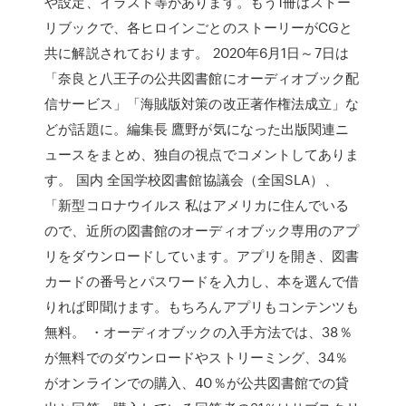
や設定、イラスト等があります。もう1冊はストー
リブックで、各ヒロインごとのストーリーがCGと
共に解説されております。 2020年6月1日～7日は
「奈良と八王子の公共図書館にオーディオブック配
信サービス」「海賊版対策の改正著作権法成立」な
どが話題に。編集長 鷹野が気になった出版関連ニ
ュースをまとめ、独自の視点でコメントしてありま
す。 国内 全国学校図書館協議会（全国SLA）、
「新型コロナウイルス 私はアメリカに住んでいる
ので、近所の図書館のオーディオブック専用のアプ
リをダウンロードしています。アプリを開き、図書
カードの番号とパスワードを入力し、本を選んで借
りれば即聞けます。もちろんアプリもコンテンツも
無料。 ・オーディオブックの入手方法では、38％
が無料でのダウンロードやストリーミング、34％
がオンラインでの購入、40％が公共図書館での貸