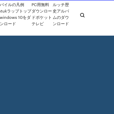
バイルの凡例
PC用無料
ルッチ歴
ntukラップトップ
ダウンロー
史アルバ
windows 10をダ
ドポケット
ムのダウ
ンロード
テレビ
ンロード