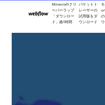
Minecraftクリ
パケットト
モ
ーパーラップ
レーサーの
u
「ダウンロー
試用版をダ
の
ド」曲1時間
ウンロード
ウ