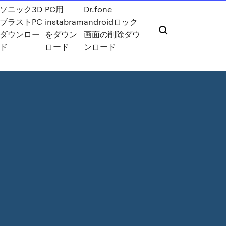
ソニック3D
PC用
Dr.fone
ブラストPC
instabram
androidロック
ダウンロー
をダウン
画面の削除ダウ
ド
ロード
ンロード