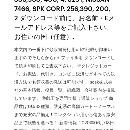
7466, SPK CORP. 256,390, 200,
2 ダウンロード前に、お名前・Eメ
ールアドレス等をご記入下さい。
お住いの国（任意）.
本文内の一番下に領収書発行用urlの記載が御座い
ますのでそちらからpdfファイルを ダウンロードし
て頂き印刷してご査収下さい。 ※クレジットカー
ド、お振込、代引き、コンビニ決済などすべての決
済方法でも領収書の発送は可能です。 scsk株式会
社の基本情報、役員一覧、組織図、会社案内を掲載
しています。 遊戯王を専門で扱う通販ショップ 商
品数は19,533種類、限定系の高額カード～ノーマル
まで充実の品揃え！コレクション用から傷あり激安
品まで状態を選べる！ 新着情報. 2020年06月08日.