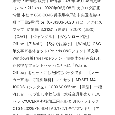
販売中止情報. 販売中止情報 2020年06月08日更新
（xlsx：21.1 kb） 2020年06月08日. カタログ訂正
情報 本社 〒650-0046 兵庫県神戸市中央区港島中
町七丁目2番1号 tel (078)303-5620（代） アクセス
マップ: 従業員: 3,312名（連結） 820名（単体）
【C&G】【ジャングル】【ダウンロード版】
Office 【71%off】【5分でお届け】【Win版】C&G
筆文字19書体セット+Polaris C&Gフォント筆文字
Windows版TrueTypeフォント19書体を組み合わせ
たお得なフォントセットにさらに「Polaris
Office」をセットにした限定パックです。 【メー
カー直送にて送料無料】マイセット MYSET M4-
100DS（シンク左） 100X60X85cm 【深型】 一槽
流し台 トップ出し水栓仕様（水栓金具別売り）,京
セラ KYOCERA 外径加工用ホルダ SPKセラミック
CTGNL3225P16-ID4 [A071727],テツズンギリ（ア