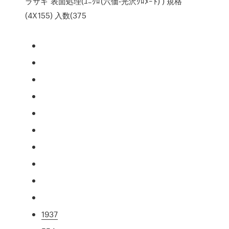
ラサキ 表面処理(ﾕﾆｸﾛ(六価-光沢ｸﾛﾒｰﾄ) ) 規格
(4X155) 入数(375
1937