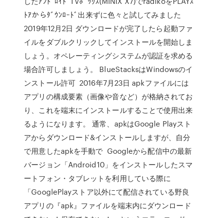
したｱﾝﾄﾞﾛｲﾄﾞTVﾎﾞｯｸｽ(MINIX X7)でradikoをPLAYｽ
ﾄｱからﾀﾞｳﾝﾛｰﾄﾞ出来ずに色々と試してみました
2019年12月2日 ダウンロードが完了したら起動ファ
イルをダブルクリックしてインストールを開始しま
しょう。オペレーティングシステムが認証を求める
場合許可しましょう。 BlueStacksはWindowsのイ
ンストール許可 2016年7月23日 apkファイルには
アプリの構成要素（画像や音など）が格納されてお
り、これを端末にインストールすることで使用出来
るようになります。 通常、apkはGoogle Playスト
アからダウンロード&インストールしますが、自分
で用意したapkを手動で Googleから配信中の最新
バージョン「Android10」をインストールしたスマ
ートフォン・タブレットを利用している際に
「GooglePlayストア以外にて配信されている野良
アプリの『apk』ファイルを端末内にダウンロード