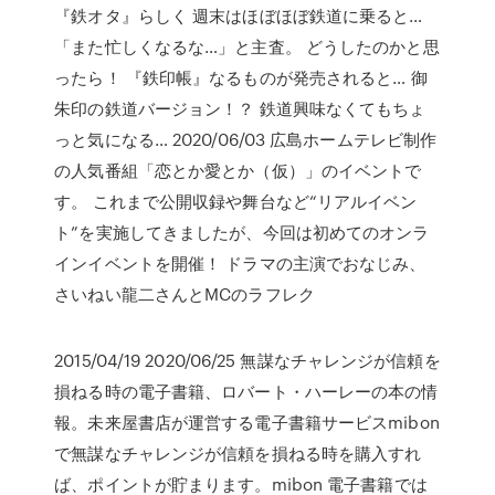
『鉄オタ』らしく 週末はほぼほぼ鉄道に乗ると…
「また忙しくなるな…」と主査。 どうしたのかと思
ったら！ 『鉄印帳』なるものが発売されると… 御
朱印の鉄道バージョン！？ 鉄道興味なくてもちょ
っと気になる… 2020/06/03 広島ホームテレビ制作
の人気番組「恋とか愛とか（仮）」のイベントで
す。 これまで公開収録や舞台など“リアルイベン
ト”を実施してきましたが、今回は初めてのオンラ
インイベントを開催！ ドラマの主演でおなじみ、
さいねい龍二さんとMCのラフレク
2015/04/19 2020/06/25 無謀なチャレンジが信頼を
損ねる時の電子書籍、ロバート・ハーレーの本の情
報。未来屋書店が運営する電子書籍サービスmibon
で無謀なチャレンジが信頼を損ねる時を購入すれ
ば、ポイントが貯まります。mibon 電子書籍では