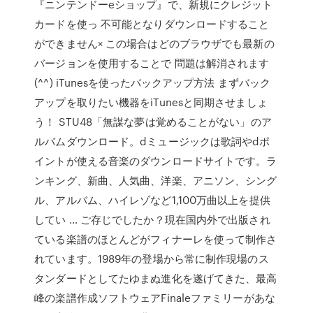
『ニンテンドーeショップ』で、新規にクレジット
カードを使っ 不可能となりダウンロードすること
ができません× この場合はどのブラウザでも最新の
バージョンを使用することで 問題は解消されます
(^^) iTunesを使ったバックアップ方法 まずバック
アップを取りたい機器をiTunesと同期させましょ
う！ STU48「無謀な夢は覚めることがない
」のア
ルバムダウンロード。dミュージックは歌詞やdポ
イントが使える音楽のダウンロードサイトです。ラ
ンキング、新曲、人気曲、洋楽、アニソン、シング
ル、アルバム、ハイレゾなど1,100万曲以上を提供
してい … ご存じでしたか？現在国内外で出版され
ている楽譜のほとんどがフィナーレを使って制作さ
れています。1989年の登場から常に制作現場のス
タンダードとしてたゆまぬ進化を遂げてきた、最高
峰の楽譜作成ソフトウェアFinaleファミリーがあな