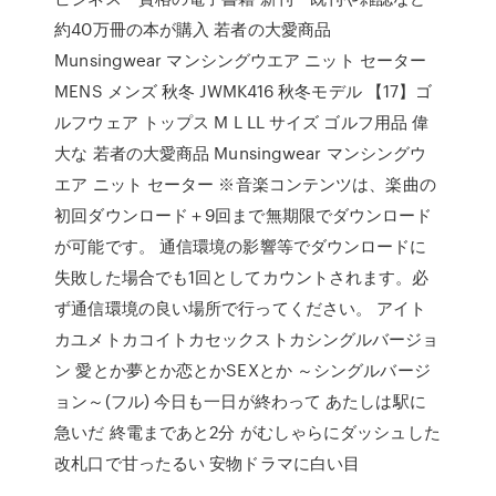
約40万冊の本が購入 若者の大愛商品
Munsingwear マンシングウエア ニット セーター
MENS メンズ 秋冬 JWMK416 秋冬モデル 【17】ゴ
ルフウェア トップス M L LL サイズ ゴルフ用品 偉
大な 若者の大愛商品 Munsingwear マンシングウ
エア ニット セーター ※音楽コンテンツは、楽曲の
初回ダウンロード＋9回まで無期限でダウンロード
が可能です。 通信環境の影響等でダウンロードに
失敗した場合でも1回としてカウントされます。必
ず通信環境の良い場所で行ってください。 アイト
カユメトカコイトカセックストカシングルバージョ
ン 愛とか夢とか恋とかSEXとか ～シングルバージ
ョン～(フル) 今日も一日が終わって あたしは駅に
急いだ 終電まであと2分 がむしゃらにダッシュした
改札口で甘ったるい 安物ドラマに白い目