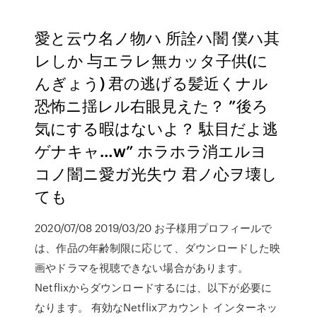
愛と云ウ名ノ物ハ 所詮ハ闇 僕ハ其
レしか 与エラレ無カッタ子供(に
んぎょう) 君の逃げる髪近くナル
恐怖ニ揺レル右眼見えた？ ”後ろ
気にする暇はないよ？ 駄目だよ逃
ゲナキャ…w” ホラホラ消エルヨ
コノ闇ニ愛ガ光失ウ 君ノ心ヲ壊し
ても
2020/07/08 2019/03/20 お子様用プロフィールで
は、作品の年齢制限に応じて、ダウンロードした映
画やドラマを視聴できない場合があります。
Netflixからダウンロードするには、以下が必要に
なります。 有効なNetflixアカウント インターネッ