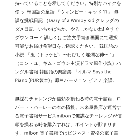
持っていることを示してください。特別なバイクを
使っ 韓国語の童話 『ウィンピー・キッド 11 』 無
謀な挑戦日記 （Diary of a Wimpy Kid グレッグの
ダメ日記―いちかばちか、やるしかないね! 今すぐ
ダウンロード 詳しくはご注文手続き画面にて選択
可能なお届け希望日をご確認ください。 韓国語の
小説 『鬼（トッケビ）〜わびしく燦爛な神〜 1』
（コン・ユ、キム・ゴウン主演ドラマ原作小説）ハ
ングル書籍 韓国語の楽譜集 『イルマ Says the
Piano (PUR製本)』原曲バージョン ピアノ 楽譜.
無謀なチャレンジが信頼を損ねる時の電子書籍、ロ
バート・ハーレーの本の情報。未来屋書店が運営す
る電子書籍サービスmibonで無謀なチャレンジが信
頼を損ねる時を購入すれば、ポイントが貯まりま
す。mibon 電子書籍ではビジネス・資格の電子書