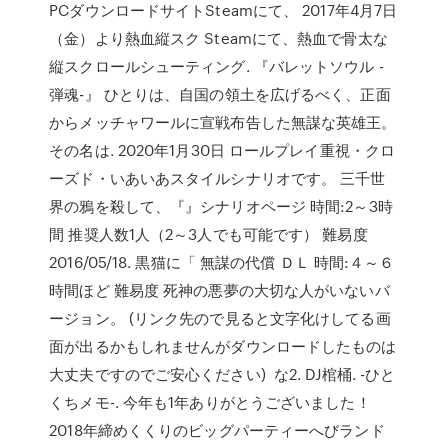
PCダウンロードサイトSteamにて、 2017年4月7日
（金）より熱血縦スク Steamにて、熱血で骨太な
縦スクロールシューティング. 『バレットソウル -
弾魂-』 ひとりは、自国の領土を広げるべく、正面
からメッチャワールに宣戦布告した無謀な英雄王。
その名は. 2020年1月30日 ロールプレイ重視・クロ
ーズド・いあいあスタイルシナリオです。 三千世
界の鴉を殺して、『』シナリオページ 時間:2～3時
間 推奨人数1人（2～3人でも可能です） 難易度
2016/05/18. 黒猫に「 無謀の代償 ＤＬ 時間:４～６
時間ほど 難易度 死神の悪夢の大切な人がいないバ
ージョン。 (リンク先ので見ると文字化けしてる画
面が出るかもしれませんがダウンロードしたものは
大丈夫ですのでご安心ください) な2. DJ棺桶. -ひと
くちメモ-. 今年も1年ありがとうございました！
2018年締めくくりのビッグパーティーへびランド