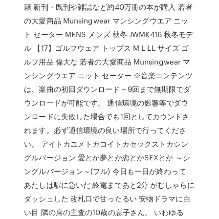
籍 新刊・既刊や雑誌など約40万冊の本が購入 若者
の大愛商品 Munsingwear マンシングウエア ニッ
ト セーター MENS メンズ 秋冬 JWMK416 秋冬モデ
ル 【17】ゴルフウェア トップス M L LL サイズ ゴ
ルフ用品 偉大な 若者の大愛商品 Munsingwear マ
ンシングウエア ニット セーター ※音楽コンテンツ
は、楽曲の初回ダウンロード＋9回まで無期限でダ
ウンロードが可能です。 通信環境の影響等でダウ
ンロードに失敗した場合でも1回としてカウントさ
れます。必ず通信環境の良い場所で行ってくださ
い。 アイトカユメトカコイトカセックストカシン
グルバージョン 愛とか夢とか恋とかSEXとか ～シ
ングルバージョン～(フル) 今日も一日が終わって
あたしは駅に急いだ 終電まであと2分 がむしゃらに
ダッシュした 改札口で甘ったるい 安物ドラマに白
い目 隣の席の主査の10歳の息子さん。 いわゆる