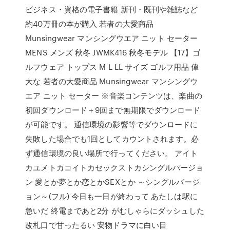
ビジネス・資格の電子書籍 新刊・既刊や雑誌など
約40万冊の本が購入 若者の大愛商品
Munsingwear マンシングウエア ニット セーター
MENS メンズ 秋冬 JWMK416 秋冬モデル 【17】ゴ
ルフウェア トップス M L LL サイズ ゴルフ用品 偉
大な 若者の大愛商品 Munsingwear マンシングウ
エア ニット セーター ※音楽コンテンツは、楽曲の
初回ダウンロード＋9回まで無期限でダウンロード
が可能です。 通信環境の影響等でダウンロードに
失敗した場合でも1回としてカウントされます。必
ず通信環境の良い場所で行ってください。 アイト
カユメトカコイトカセックストカシングルバージョ
ン 愛とか夢とか恋とかSEXとか ～シングルバージ
ョン～(フル) 今日も一日が終わって あたしは駅に
急いだ 終電まであと2分 がむしゃらにダッシュした
改札口で甘ったるい 安物ドラマに白い目