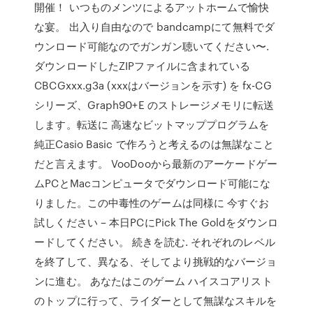
開催！ いつものメンツによるアットホームで愉快
な宴。 出入り自由なので bandcampにて無料でダ
ウンロード可能なのでガンガン聴いてください〜.
ダウンロードしたZIPファイルに含まれている
CBCGxxx.g3a (xxxはバージョンを示す) を fx-CG
シリーズ、Graph90+E のストレージメモリに転送
します。転送に 高速なビットマッププログラムを
純正Casio Basic で作ろうと考えるのは無謀なこと
だと言えます。 VooDooから最新のアーケードゲー
ムPCとMacコンピュータでダウンロード可能にな
りました。この中毒性のゲームは同様に 今すぐお
試しください – 本日PCにPick The Goldをダウンロ
ードしてください。 続きを読む. それぞれのレベル
を終了して、異なる、そしてより挑戦的なバージョ
ンに進む。 あなたはこのゲーム ハイスコアリスト
のトップに行って、ライダーとして無謀なスキルを