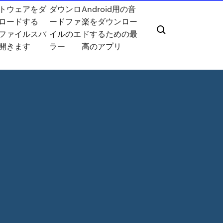
トウェアをダ
ダウンロ
Android用の音
ロードする
ードファ
楽をダウンロー
ファイルスパ
イルのエ
ドするための最
開きます
ラー
高のアプリ