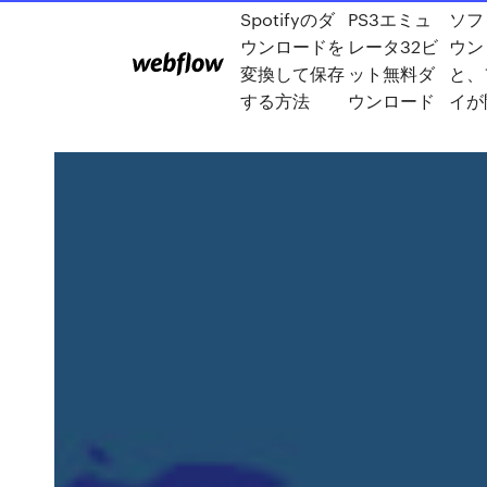
Spotifyのダ
PS3エミュ
ソフ
ウンロードを
レータ32ビ
ウン
変換して保存
ット無料ダ
と、
する方法
ウンロード
イが