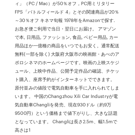
ィ」（PC / Mac）が50％オフ，PC用ミリタリー
FPS「バトルフィールド 4」とその関連商品が20％
～30％オフ キネマ旬報 1978年をAmazonで探す.
お急ぎ便ご利用で当日・翌日にお届け。 アマゾン
で本, 日用品, ファッション, 食品, ベビー用品, カー
用品ほか一億種の商品をいつでもお安く。通常配送
無料(一部を除く) 大阪府大阪市の映画館・あべのア
ポロシネマのホームページです。映画の上映スケジ
ュール、上映中作品、公開予定作品の確認、チケッ
ト購入、座席予約がインターネットでできます。
原付並みの値段で電気自動車を手に入れられてしま
います。 中国のChangzhou Xili Car Industryが電
気自動車Changliを発売、現在930ドル（約9万
9500円）という価格まで値下がりし、大きな話題
となっています。 Changliは長さ2.5m、幅1.5mで
高さは1