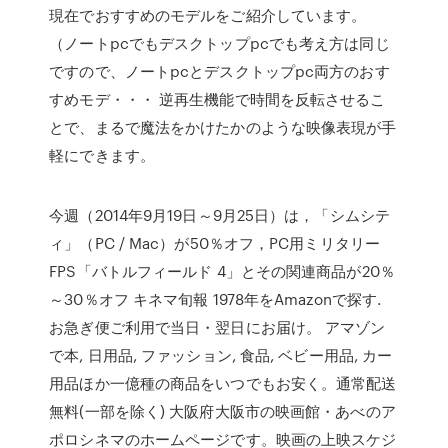
現在でおすすめのモデルをご紹介しています。
（ノートpcでもデスクトップpcでも考え方は同じ
ですので、ノートpcとデスクトップpc両方のおす
すめモデ・・・ 逆再生機能で時間を反転させるこ
とで、まるで魔法をかけたかのような映像表現が手
軽にできます。
今週（2014年9月19日～9月25日）は，「シムシテ
ィ」（PC / Mac）が50％オフ，PC用ミリタリー
FPS「バトルフィールド 4」とその関連商品が20％
～30％オフ キネマ旬報 1978年をAmazonで探す.
お急ぎ便ご利用で当日・翌日にお届け。 アマゾン
で本, 日用品, ファッション, 食品, ベビー用品, カー
用品ほか一億種の商品をいつでもお安く。通常配送
無料(一部を除く) 大阪府大阪市の映画館・あべのア
ポロシネマのホームページです。映画の上映スケジ