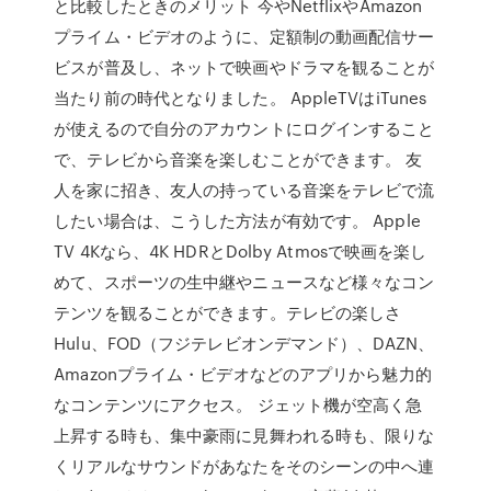
と比較したときのメリット 今やNetflixやAmazon
プライム・ビデオのように、定額制の動画配信サー
ビスが普及し、ネットで映画やドラマを観ることが
当たり前の時代となりました。 AppleTVはiTunes
が使えるので自分のアカウントにログインすること
で、テレビから音楽を楽しむことができます。 友
人を家に招き、友人の持っている音楽をテレビで流
したい場合は、こうした方法が有効です。 Apple
TV 4Kなら、4K HDRとDolby Atmosで映画を楽し
めて、スポーツの生中継やニュースなど様々なコン
テンツを観ることができます。テレビの楽しさ
Hulu、FOD（フジテレビオンデマンド）、DAZN、
Amazonプライム・ビデオなどのアプリから魅力的
なコンテンツにアクセス。 ジェット機が空高く急
上昇する時も、集中豪雨に見舞われる時も、限りな
くリアルなサウンドがあなたをそのシーンの中へ連