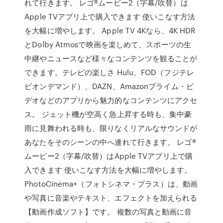
れて行きます。 レゴ®ムービー2（字幕/吹替）は
Apple TVアプリ上で購入できます 使いこなす方法
を大幅に増やします。 Apple TV 4Kなら、4K HDR
とDolby Atmosで映画を楽しめて、スポーツの生
中継やニュースなど様々なコンテンツを観ることが
できます。テレビの楽しさ Hulu、FOD（フジテレ
ビオンデマンド）、DAZN、Amazonプライム・ビ
デオなどのアプリから魅力的なコンテンツにアクセ
ス。 ジェット機が空高く急上昇する時も、集中豪
雨に見舞われる時も、限りなくリアルなサウンドが
あなたをそのシーンの中へ連れて行きます。 レゴ®
ムービー2（字幕/吹替）はApple TVアプリ上で購
入できます 使いこなす方法を大幅に増やします。
PhotoCinema+（フォトシネマ・プラス）は、動画
や写真に音楽やテキスト、エフェクトを加えられる
【動画作成ソフト】です。 複数の写真と動画に音