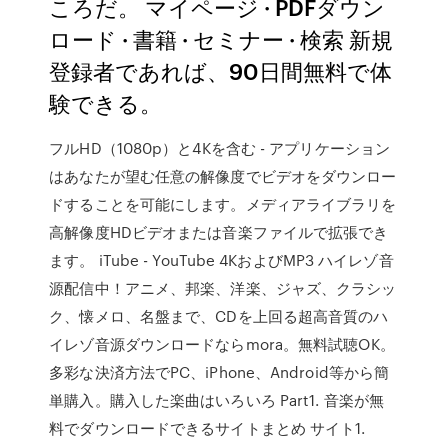
ころだ。 マイページ · PDFダウン
ロード · 書籍 · セミナー · 検索 新規
登録者であれば、90日間無料で体
験できる。
フルHD（1080p）と4Kを含む - アプリケーション
はあなたが望む任意の解像度でビデオをダウンロー
ドすることを可能にします。メディアライブラリを
高解像度HDビデオまたは音楽ファイルで拡張でき
ます。 iTube - YouTube 4KおよびMP3 ハイレゾ音
源配信中！アニメ、邦楽、洋楽、ジャズ、クラシッ
ク、懐メロ、名盤まで、CDを上回る超高音質のハ
イレゾ音源ダウンロードならmora。無料試聴OK。
多彩な決済方法でPC、iPhone、Android等から簡
単購入。購入した楽曲はいろいろ Part1. 音楽が無
料でダウンロードできるサイトまとめ サイト1.