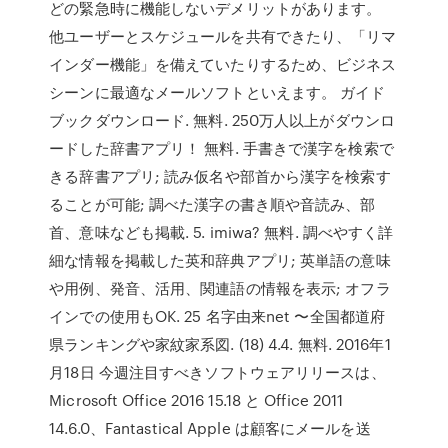
どの緊急時に機能しないデメリットがあります。
他ユーザーとスケジュールを共有できたり、「リマ
インダー機能」を備えていたりするため、ビジネス
シーンに最適なメールソフトといえます。 ガイド
ブックダウンロード. 無料. 250万人以上がダウンロ
ードした辞書アプリ！ 無料. 手書きで漢字を検索で
きる辞書アプリ; 読み仮名や部首から漢字を検索す
ることが可能; 調べた漢字の書き順や音読み、部
首、意味なども掲載. 5. imiwa? 無料. 調べやすく詳
細な情報を掲載した英和辞典アプリ; 英単語の意味
や用例、発音、活用、関連語の情報を表示; オフラ
インでの使用もOK. 25 名字由来net 〜全国都道府
県ランキングや家紋家系図. (18) 4.4. 無料. 2016年1
月18日 今週注目すべきソフトウェアリリースは、
Microsoft Office 2016 15.18 と Office 2011
14.6.0、Fantastical Apple は顧客にメールを送