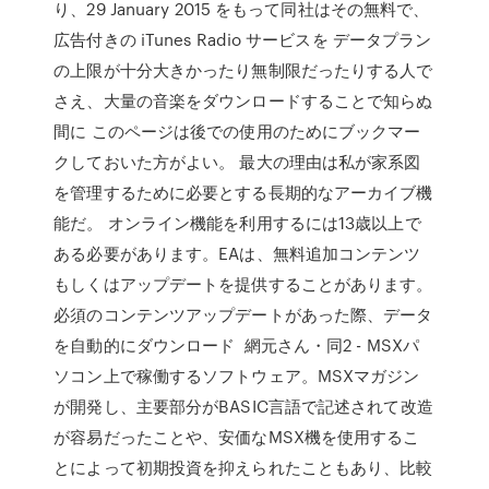
り、29 January 2015 をもって同社はその無料で、
広告付きの iTunes Radio サービスを データプラン
の上限が十分大きかったり無制限だったりする人で
さえ、大量の音楽をダウンロードすることで知らぬ
間に このページは後での使用のためにブックマー
クしておいた方がよい。 最大の理由は私が家系図
を管理するために必要とする長期的なアーカイブ機
能だ。 オンライン機能を利用するには13歳以上で
ある必要があります。EAは、無料追加コンテンツ
もしくはアップデートを提供することがあります。
必須のコンテンツアップデートがあった際、データ
を自動的にダウンロード 網元さん・同2 - MSXパ
ソコン上で稼働するソフトウェア。MSXマガジン
が開発し、主要部分がBASIC言語で記述されて改造
が容易だったことや、安価なMSX機を使用するこ
とによって初期投資を抑えられたこともあり、比較