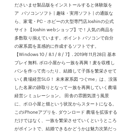
ださいませ製品版をインストールすると体験版を
ア パソコンソフト | 趣味・実用ソフト | の通販な
ら、家電・PC・ホビーの大型専門店Joshinの公式
サイト【Joshin webショップ】で！人気の商品を
多数取り揃えています。ポイント パソコンで自分
の家系図を直感的に作成するソフトです。
【Windows 10 / 8.1 / 8 / 7】. 2019年11月28日 基本
プレイ無料. ボロ小屋から一族を再興！麦を収穫し
パンを作って売ったり、結婚して子孫を繁栄させて
いく農場経営SLG！ 未来家系図 つぐme」は、没落
した名家の跡取りとなって一族を再興していく農場
経営シミュレーション。 田舎の雰囲気漂う風景
に、ボロ小屋と畑という状況からスタートになる。
このiPhoneアプリを. ダウンロード 農場を拡張する
だけではなく、一族を繁栄させていくというところ
がポイントで、結婚できるかどうかは魅力次第だっ