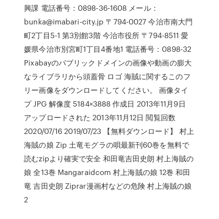
興課 電話番号：0898-36-1608 メール：
bunka@imabari-city.jp 〒794-0027 今治市南大門
町2丁目5-1 第3別館3階 今治市役所 〒794-8511 愛
媛県今治市別宮町1丁目4番地1 電話番号：0898-32
Pixabayのパブリックドメインの画像や動画の膨大
なライブラリから頭蓋骨 ロゴ 海賊に関するこのフ
リー画像をダウンロードしてください。 画像タイ
プ JPG 解像度 5184×3888 作成日 2013年11月9日
アップロードされた 2013年11月12日 閲覧回数
2020/07/16 2019/07/23 【無料ダウンロード】 村上
海賊の娘 Zip 土竜モグラの唄最新刊60巻を無料で
読むzipより確実で安全 和田竜吉田史朗 村上海賊の
娘 全13巻 Mangaraidcom 村上海賊の娘 12巻 和田
竜 吉田史朗 Ziprar漫画村などの危険 村上海賊の娘
2