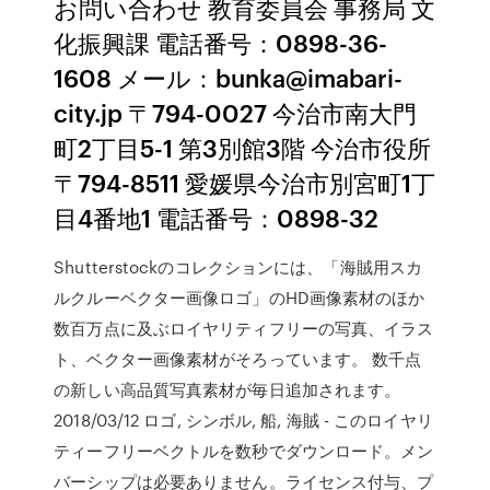
お問い合わせ 教育委員会 事務局 文
化振興課 電話番号：0898-36-
1608 メール：bunka@imabari-
city.jp 〒794-0027 今治市南大門
町2丁目5-1 第3別館3階 今治市役所
〒794-8511 愛媛県今治市別宮町1丁
目4番地1 電話番号：0898-32
Shutterstockのコレクションには、「海賊用スカ
ルクルーベクター画像ロゴ」のHD画像素材のほか
数百万点に及ぶロイヤリティフリーの写真、イラス
ト、ベクター画像素材がそろっています。 数千点
の新しい高品質写真素材が毎日追加されます。
2018/03/12 ロゴ, シンボル, 船, 海賊 - このロイヤリ
ティーフリーベクトルを数秒でダウンロード。メン
バーシップは必要ありません。ライセンス付与、プ