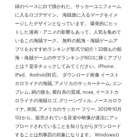
緑のベースに白で描かれた、サッカーユニフォーム
に入るロゴデザイン。 海賊旗に入るマークをイメ
ージしたデザインとなっています。 爆発的にヒッ
トした漫画・アニメの影響もあって、人気を集めて
いるこの海賊マーク。 無料の航海・海賊ゲームア
プリをおすすめランキング形式で紹介！22個もの航
海・海賊ゲームの中でランキングNO.1に輝くアプリ
とは？是非チェックしてみてください。iPhone、
iPad、Android対応。 ダウンロード画像 イースト
カロライナの海賊, アメリカのサッカーチーム, エン
ブレム, 絹の旗を, 紫白糸の質感, ncaa, イーストカ
ロライナの海賊ロゴ, グリーンヴィル, ノースカロラ
イナ, 米国, アメリカのサッカー フリー. 2012年10月
1日から、販売されている音楽や映像が違法にアッ
プロードされていることを知りながらダウンロード
することは刑事罰の対象になります。 Windowsロ