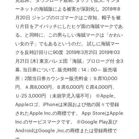
ーネットの海賊版による被害が深刻化し 2018年8
月20日 ジャンプのロゴマークはご存知、帽子を被
り片目をアイパッチにしたヒゲ面の海賊マークであ
る。と同時に、この男らしい海賊マークは「かわい
い女の子」でもあるというのだ。 試しに海賊マー
クを反時計回りに90度 2019年3月21日 2019年03
月21日 (木) 東京バレエ団「海賊」プロローグ付 全3
幕. 当日券について. 販売時間：14：00～ 販売場
所：2階当日券カウンター販売料金：Ｓ席10,000
円、Ａ席8,000円、Ｂ席6,000円 Ｃ席4,000円、
Ｕ-25 3,000円 （未就学児入場不可） ※Apple、
Appleロゴ、iPhoneは米国および他の国々で登録
されたApple Inc.の商標です。 App StoreはApple
Inc.のサービスマークです。 ※Google Play及び
AndroidはGoogle ,Inc.の商標または登録商標で
す。