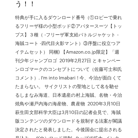
う！！
特典が手に入るダウンロード番号（①ロビーで乗れ
るフリーザ様の小型ポッド②アバタースーツ【トッ
プス】３種（ -フリーザ軍支給バトルジャケット -
海賊コート -四代目火影マント）③序盤に役立つア
イテムセット） 同梱) 【Amazon.co.jp限定】「週
刊少年ジャンプロゴ 2019年2月27日 とキャンペー
ンロゴマークのコンセプトについて（佐藤可士和氏
コメント）. I'm into Imabari ! 今、今治が面白くて
たまらない。 サイクリストの聖地として名を馳せ
るしまなみ海道、日本遺産の村上海賊、名物・今治
焼鳥や瀬戸内海の海産物、農産物 2020年3月10日
萩生田文部科学大臣は3月10日の記者会見で、海賊
版コンテンツのダウンロードを規制する法案が閣議
決定されたと発表しました。今後国会に提出される
見込み。 ダウンロード規制. タップで拡大. インタ