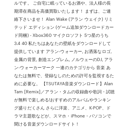
ルです。 ご自宅に眠っているお酒や、法人様の長
期滞在商品を高価買取いたします！ まずは、ご連
絡下さいませ！ Alan Wake (アラン ウェイク) リミ
テッド エディション (ゲーム追加ダウンロードカー
ド同梱) - Xbox360 マイクロソフト 5つ星のうち
3.4 40 私たちはあなたの壁紙をダウンロードして
提供しています アラン-ウォーカー, お洒落なロゴ,
金属の背景, 創造エンブレム, ノルウェーのDJ, アラ
ン-ウォーカーマーク 一連のカテゴリから 音楽 あ
なたは無料で、登録なしのための許可を監視するた
めに必要な。 【TSUTAYA音楽ダウンロード】Alan
Tam [Remix]／アラン・タムの収録曲や歌詞・試聴
が無料で楽しめる!おすすめのアルバムやランキン
グ盛りだくさん さらに洋楽、アニメ、K-POP、ド
ラマ主題歌などが、スマホ・iPhone・パソコンで
聞ける音楽ダウンロードサイト！