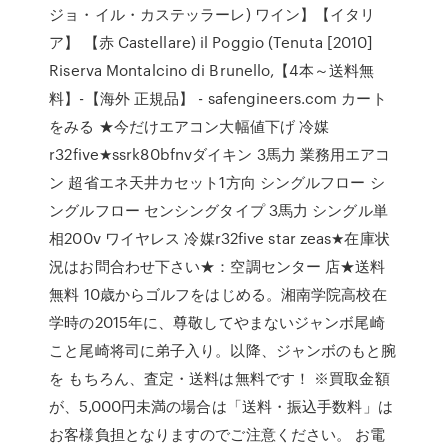
ジョ・イル・カステッラーレ) ワイン】【イタリ
ア】 【赤 Castellare) il Poggio (Tenuta [2010]
Riserva Montalcino di Brunello,【4本～送料無
料】-【海外 正規品】 - safengineers.com カート
をみる ★今だけエアコン大幅値下げ 冷媒
r32five★ssrk80bfnvダイキン 3馬力 業務用エアコ
ン 超省エネ天井カセット1方向 シングルフロー シ
ングルフロー センシングタイプ 3馬力 シングル単
相200v ワイヤレス 冷媒r32five star zeas★在庫状
況はお問合わせ下さい★：空調センター 店★送料
無料 10歳からゴルフをはじめる。湘南学院高校在
学時の2015年に、尊敬してやまないジャンボ尾崎
こと尾崎将司に弟子入り。以降、ジャンボのもと腕
を もちろん、査定・送料は無料です！ ※買取金額
が、5,000円未満の場合は「送料・振込手数料」は
お客様負担となりますのでご注意ください。 お電