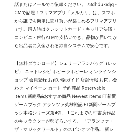
話またはメールでご依頼ください。 73dhdukidjq -
CMで話題！フリマアプリ「メルカリ」は、スマホ
から誰でも簡単に売り買いが楽しめるフリマアプリ
です。購入時はクレジットカード・キャリア決済・
コンビニ・銀行ATMで支払いでき、品物が届いてか
ら出品者に入金される独自システムで安心です。
【無料ダウンロード】シェリーアランバッグ（レシ
ピ） ニットレシピ ホビーラホビーレ オンラインシ
ョップ 会員登録 お買い物ガイド 店舗情報 お問い合
わせ マイページ カート 予約商品 Reservable
items 新商品&おすすめ商品 Newest items FT新聞
ゲームブック アランツァ英雄戦記 FT新聞ゲームブ
ック本格シリーズ第4弾。 1 これまでのFT書房作品
のキャラクターが勢ぞろいする、 「アランツァ・
ザ・マジックワールド」のスピンオフ作品。 新シ