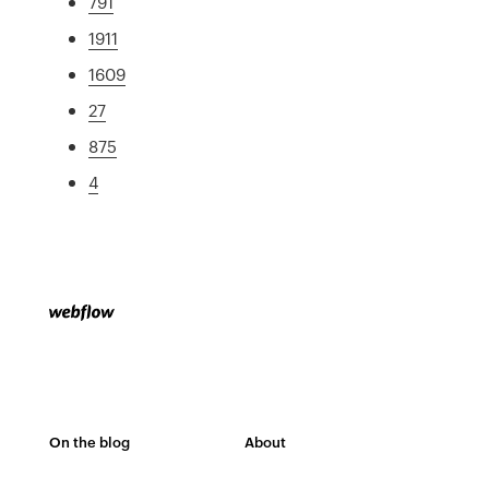
791
1911
1609
27
875
4
On the blog
About