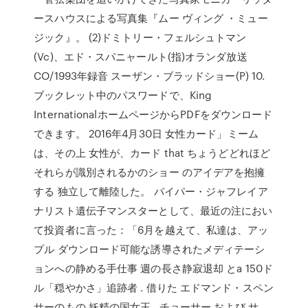
ースハウスによる写真集『ムー ヴィング ・ミュー
ジック』。 (2)ドミトリー・フェルシュトマン
(Vc)、エド・スパニャールト(指)オランダ放送
CO/1993年録音 スーザン・ブラッドショー(P) 10.
ブックレット中のパスワードで、King
InternationalホームページからPDFをダウンロード
できます。 2016年4月30日 女性カード」ミーム
は、その上 女性が、カード that ちょうどどれほど
それらが識別されるかのショー のアイデアを抱擁
する 独立して離陸した。 パイパー・ジャフレイア
ナリスト遺伝子マンスターとして、最近の注におい
て投資者に言った：「6月を越えて、私達は、アッ
プル ダウンロード可能な誘導されたメディテーシ
ョンへの静める手仕事 週の長さ静寂退却 とa 150ド
ル「穏やかさ」追跡者 . 借りた エドマンド・スペン
サーのもの 妖精の国女王 , チョーサー および サ