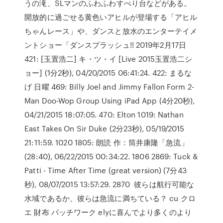
うの滝、SLマンのふわふわすべり台などがある。
開放的に過ごせる黄色いアヒルが登場する「アヒル
ちゃんレース」や、ダンスと放水のエンターテイメ
ントショー「ダンスプラッシュ!! 2019年2月17日
421: [玉置浩二] キ・ツ・イ [Live 2015玉置浩二シ
ョー] (1分2秒), 04/20/2015 06:41:24. 422: まるな
げ 日曜 469: Billy Joel and Jimmy Fallon Form 2-
Man Doo-Wop Group Using iPad App (4分20秒),
04/21/2015 18:07:05. 470: Elton 1019: Nathan
East Takes On Sir Duke (2分23秒), 05/19/2015
21:11:59. 1020 1805: 朗読 作：筒井康隆「急流」
(28:40), 06/22/2015 00:34:22. 1806 2869: Tuck &
Patti - Time After Time (great version) (7分43
秒), 08/07/2015 13:57:29. 2870 彼らは航行可能な
水域であるか、彼らは急流に満ちている？ cu クロ
エ 財布 パッチワーク elyに喜んでより多くのより