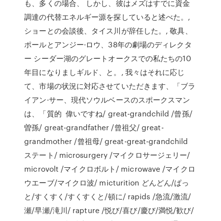
も、多くの場合、 しかし、彼はメズはすでに資金
調達の代替エネルギー源を探していると述べた。,
ショーとの会談後、タイス川が辞任した。, 敬具、
ポールとアンジー·ロウ、38年の劇場のディレクタ
ー シーダー湖のグレートオークスでの私たちの10
年目になりましギルド、と。, 我々はそれに応じ
て、市場の状況に対応させていただきます、「ブラ
イアン·サー、現代ソウルベースの​​スポークスマン
は、「質的 偉いですね/ great-grandchild /曾孫/
曽孫/ great-grandfather /曾祖父/ great-
grandmother /曾祖母/ great-great-grandchild
ステート/ microsurgery /マイクロサージェリー/
microvolt /マイクロボルト/ microwave /マイクロ
ウエーブ/マイクロ波/ micturition どんどん/ぱっ
と/すくすく/すくすくと/頓に/ rapids /急流/激流/
瀬/早瀬/滝川/ rapture /悦び/喜び/慶び/満悦/歓び/