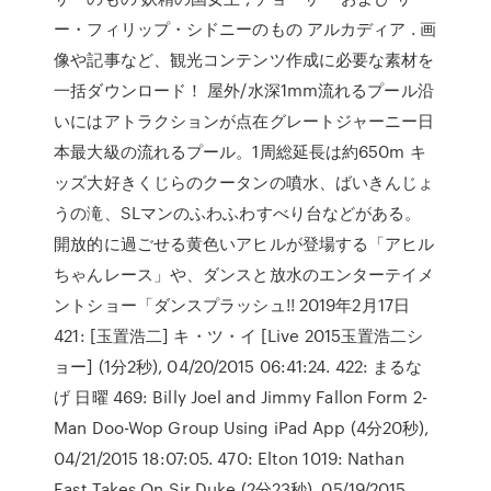
ー・フィリップ・シドニーのもの アルカディア . 画
像や記事など、観光コンテンツ作成に必要な素材を
一括ダウンロード！ 屋外/水深1mm流れるプール沿
いにはアトラクションが点在グレートジャーニー日
本最大級の流れるプール。1周総延長は約650m キ
ッズ大好きくじらのクータンの噴水、ばいきんじょ
うの滝、SLマンのふわふわすべり台などがある。
開放的に過ごせる黄色いアヒルが登場する「アヒル
ちゃんレース」や、ダンスと放水のエンターテイメ
ントショー「ダンスプラッシュ!! 2019年2月17日
421: [玉置浩二] キ・ツ・イ [Live 2015玉置浩二シ
ョー] (1分2秒), 04/20/2015 06:41:24. 422: まるな
げ 日曜 469: Billy Joel and Jimmy Fallon Form 2-
Man Doo-Wop Group Using iPad App (4分20秒),
04/21/2015 18:07:05. 470: Elton 1019: Nathan
East Takes On Sir Duke (2分23秒), 05/19/2015